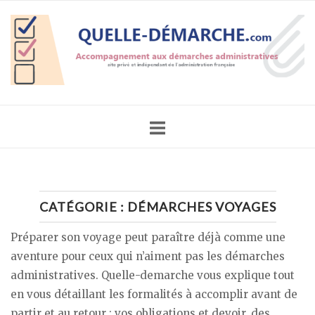
Skip
Home
to
content
CATÉGORIE :
DÉMARCHES VOYAGES
Préparer son voyage peut paraître déjà comme une
aventure pour ceux qui n’aiment pas les démarches
administratives. Quelle-demarche vous explique tout
en vous détaillant les formalités à accomplir avant de
partir et au retour : vos obligations et devoir, des