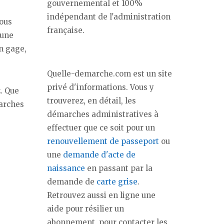
gouvernemental et 100%
indépendant de l'administration
vous
française.
 une
on gage,
Quelle-demarche.com est un site
privé d'informations. Vous y
. Que
trouverez, en détail, les
marches
démarches administratives à
effectuer que ce soit pour un
renouvellement de passeport
ou
une
demande d'acte de
naissance
en passant par la
demande de
carte grise
.
Retrouvez aussi en ligne une
aide pour résilier un
abonnement, pour contacter les