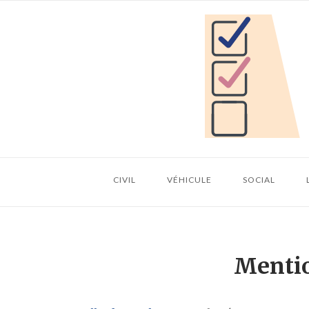
Skip
Home
to
content
CIVIL
VÉHICULE
SOCIAL
Mentio