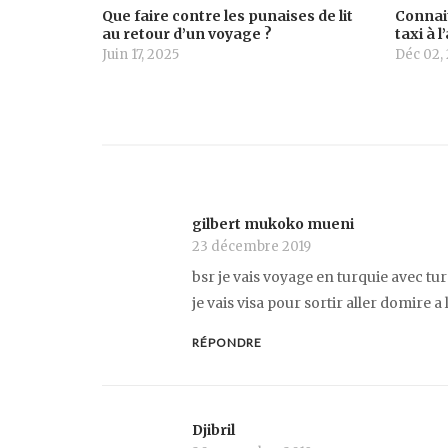
Que faire contre les punaises de lit
Connait
au retour d’un voyage ?
taxi à 
Juin 17, 2025
Déc 02,
gilbert mukoko mueni
23 décembre 2019
bsr je vais voyage en turquie avec tu
je vais visa pour sortir aller domire a 
RÉPONDRE
Djibril