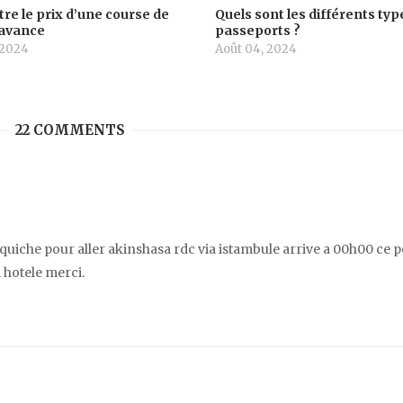
re le prix d’une course de
Quels sont les différents typ
l’avance
passeports ?
 2024
Août 04, 2024
22 COMMENTS
rquiche pour aller akinshasa rdc via istambule arrive a 00h00 ce p
l hotele merci.