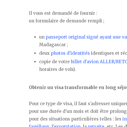
Il vous est demandé de fournir :
un formulaire de demande rempli ;
un
passeport
original signé ayant une va
Madagascar ;
deux
photos d’identités
identiques et réc
copie de votre
billet d’avion ALLER/RET
horaires de vols).
Obtenir un visa transformable en long séj
Pour ce type de visa, il faut s’adresser uniqu
pour une durée d’un mois et doit être prolongé 
pour des situations particulières telles : les
i
familiaux
, l’
expatriation
, la
retraite
, etc. Le