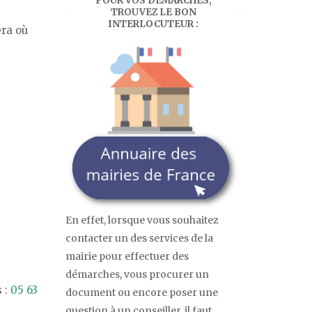
POUR VOS DÉMARCHES,
TROUVEZ LE BON
INTERLOCUTEUR :
era où
En effet, lorsque vous souhaitez
contacter un des services de la
mairie pour effectuer des
démarches, vous procurer un
 :
05 63
document ou encore poser une
question à un conseiller, il faut