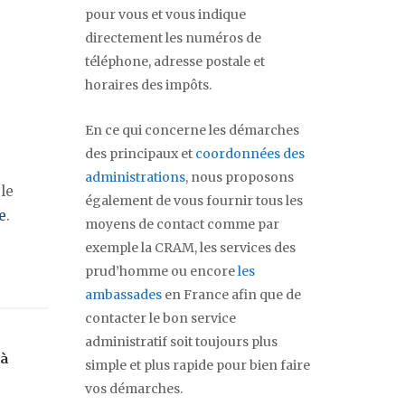
pour vous et vous indique
directement les numéros de
téléphone, adresse postale et
horaires des impôts.
En ce qui concerne les démarches
des principaux et
coordonnées des
administrations
, nous proposons
 le
également de vous fournir tous les
e
.
moyens de contact comme par
exemple la CRAM, les services des
prud’homme ou encore
les
ambassades
en France afin que de
contacter le bon service
administratif soit toujours plus
 à
simple et plus rapide pour bien faire
vos démarches.