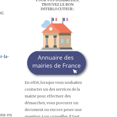
POUR VOS DÉMARCHES,
TROUVEZ LE BON
INTERLOCUTEUR :
00.
r-la-
En effet, lorsque vous souhaitez
contacter un des services de la
mairie pour effectuer des
démarches, vous procurer un
document ou encore poser une
ons en
question à un conseiller, il faut