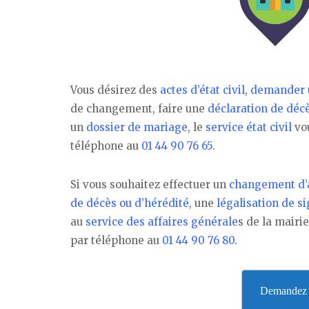
Vous désirez des
actes d’état civil
,
demander u
de changement, faire une
déclaration de déc
un
dossier de mariage
, le
service état civil
vou
téléphone au
01 44 90 76 65
.
Si vous souhaitez effectuer un
changement d’
de décès ou d’hérédité
, une
légalisation de s
au
service des affaires générale
s de la mairi
par téléphone au
01 44 90 76 80
.
Demandez v