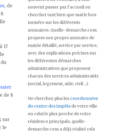
es
, de
souvent passer par l’accueil ou
 8
chercher tant bien que mal le bon
lle
numéro sur les différents
annuaires. Quelle-demarche.com
propose son propre annuaire de
mairie détaillé, service par service,
à 17
avec des explications précises sur
de
les différentes démarches
 du
administratives que proposent
chacun des services administratifs
(social, logement, aide, civil…).
ssier
e de 8
Ne cherchez plus les
coordonnées
du centre des impôts
de votre ville
ou celui le plus proche de votre
 sur
résidence principale, quelle-
 le
demarche.com a déjà réalisé cela