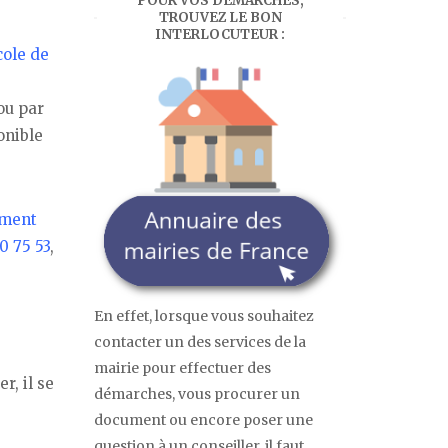
POUR VOS DÉMARCHES,
TROUVEZ LE BON
INTERLOCUTEUR :
cole de
ou par
onible
ment
0 75 53
,
En effet, lorsque vous souhaitez
contacter un des services de la
mairie pour effectuer des
r, il se
démarches, vous procurer un
document ou encore poser une
question à un conseiller, il faut