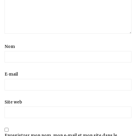
Nom
E-mail
Site web
Enregistrer mon nom, mon e-mail et mon site dans le