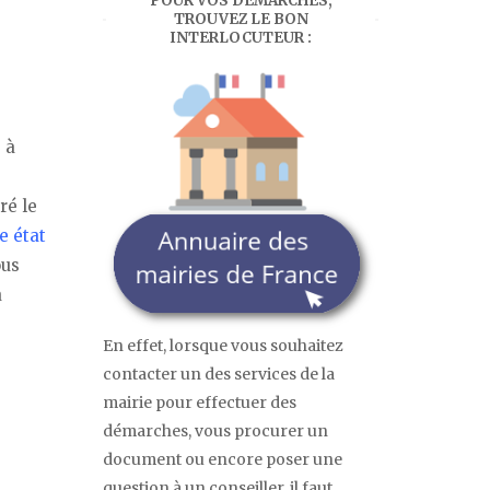
POUR VOS DÉMARCHES,
TROUVEZ LE BON
INTERLOCUTEUR :
 à
ré le
e état
ous
à
En effet, lorsque vous souhaitez
contacter un des services de la
mairie pour effectuer des
démarches, vous procurer un
document ou encore poser une
question à un conseiller, il faut