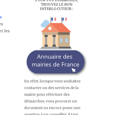
POUR VOS DÉMARCHES,
TROUVEZ LE BON
INTERLOCUTEUR :
e
es
er les
En effet, lorsque vous souhaitez
contacter un des services de la
mairie pour effectuer des
démarches, vous procurer un
document ou encore poser une
question à un conseiller, il faut