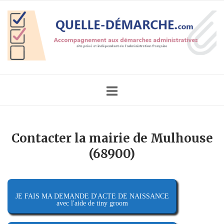
Skip
Home
to
content
Contacter la mairie de Mulhouse
(68900)
JE FAIS MA DEMANDE D'ACTE DE NAISSANCE
avec l'aide de tiny groom