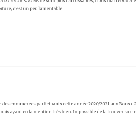
ALON SUR SAONE ne sont plus carrossables, trous mal rebouché
ture, c’est un peu lamentable
ste des commerces participants cette année 2020/2021 aux Bons d’
nais ayant eu la mention très bien. Impossible de la trouver sur i