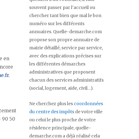
souvent passer par l’accueil ou
chercher tant bien que mal le bon
numéro sur les différents
annuaires. Quelle-demarche.com
propose son propre annuaire de
mairie détaillé, service par service,
avec des explications précises sur
e en
les différentes démarches
encore
administratives que proposent
e.fr
.
chacun des services administratifs
(social, logement, aide, civil…).
Ne cherchez plus les
coordonnées
ctement
du centre des impôts
de votre ville
5 90 50
ou celui le plus proche de votre
résidence principale, quelle-
demarche.com a déjà réalisé cela