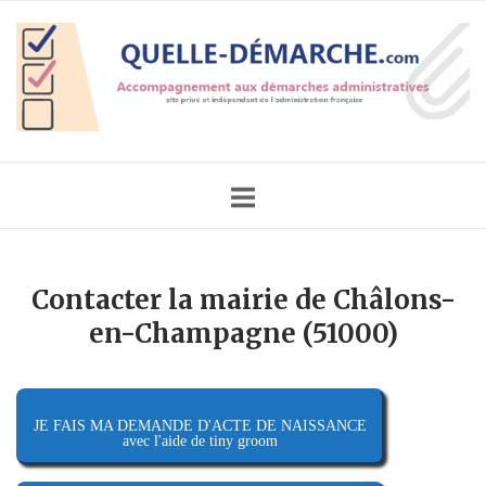
Skip
Home
to
content
Contacter la mairie de Châlons-
en-Champagne (51000)
JE FAIS MA DEMANDE D'ACTE DE NAISSANCE
avec l'aide de tiny groom