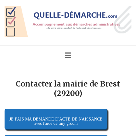
Skip
Home
to
content
Contacter la mairie de Brest
(29200)
JE FAIS MA DEMANDE D'ACTE DE NAISSANCE
avec l'aide de tiny groom