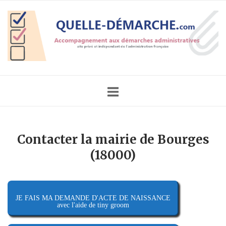
Skip
Home
to
content
Contacter la mairie de Bourges
(18000)
JE FAIS MA DEMANDE D'ACTE DE NAISSANCE
avec l'aide de tiny groom