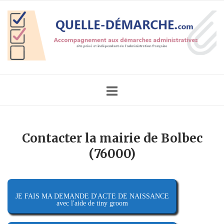
Skip
Home
to
content
Contacter la mairie de Bolbec
(76000)
JE FAIS MA DEMANDE D'ACTE DE NAISSANCE
avec l'aide de tiny groom