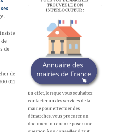
POUR VOS DÉMARCHES,
cs
TROUVEZ LE BON
 ses
INTERLOCUTEUR :
e.
insiste
e de
ns de
cher de
800 011
En effet, lorsque vous souhaitez
contacter un des services de la
mairie pour effectuer des
démarches, vous procurer un
document ou encore poser une
question à un conseiller, il faut