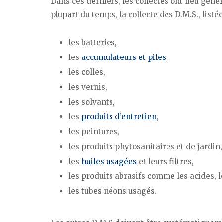
Dans ces derniers, les collectes ont lieu gén
plupart du temps, la collecte des D.M.S., listé
les batteries,
les
accumulateurs et piles
,
les colles,
les vernis,
les solvants,
les
produits d’entretien
,
les peintures,
les produits phytosanitaires et de jardin,
les
huiles usagées
et leurs filtres,
les produits abrasifs comme les acides, l
les tubes néons usagés.