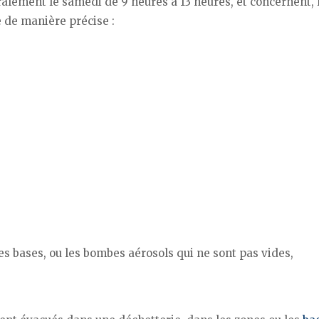
éralement le samedi de 9 heures à 13 heures, et concernent, 
e de manière précise :
es bases, ou les bombes aérosols qui ne sont pas vides,