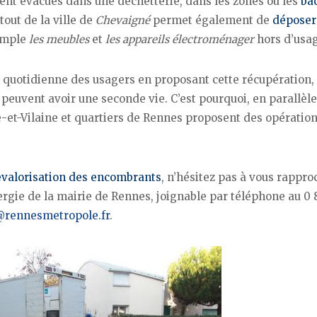
ent évacués dans une déchetterie, dans les zones ou les
ba
tout de la ville de
Chevaigné
permet également de
déposer
emple
les meubles
et
les appareils électroménager
hors d’usag
quotidienne des usagers en proposant cette récupération, 
 peuvent avoir une seconde vie. C’est pourquoi, en parallèl
e-et-Vilaine et quartiers de Rennes proposent des opératio
evalorisation des encombrants
, n’hésitez pas à vous rappro
rgie de la mairie de Rennes, joignable par téléphone au 0 
@rennesmetropole.fr
.