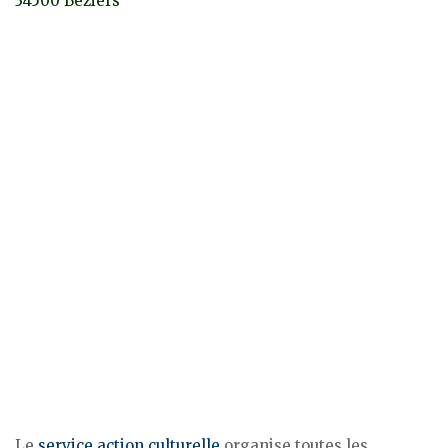
34500 Béziers
Le
service action culturelle
organise toutes les