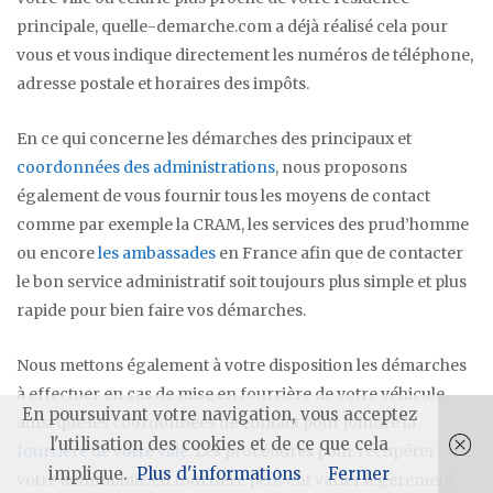
principale, quelle-demarche.com a déjà réalisé cela pour
vous et vous indique directement les numéros de téléphone,
adresse postale et horaires des impôts.
En ce qui concerne les démarches des principaux et
coordonnées des administrations
, nous proposons
également de vous fournir tous les moyens de contact
comme par exemple la CRAM, les services des prud’homme
ou encore
les ambassades
en France afin que de contacter
le bon service administratif soit toujours plus simple et plus
rapide pour bien faire vos démarches.
Nous mettons également à votre disposition les démarches
à effectuer en cas de mise en fourrière de votre véhicule
En poursuivant votre navigation, vous acceptez
ainsi que les coordonnées de contact pour joindre la
l'utilisation des cookies et de ce que cela
fourrière de votre ville
. Les procédures pour récupérer
implique.
Plus d'informations
Fermer
votre automobile en fourrière peuvent varier légèrement