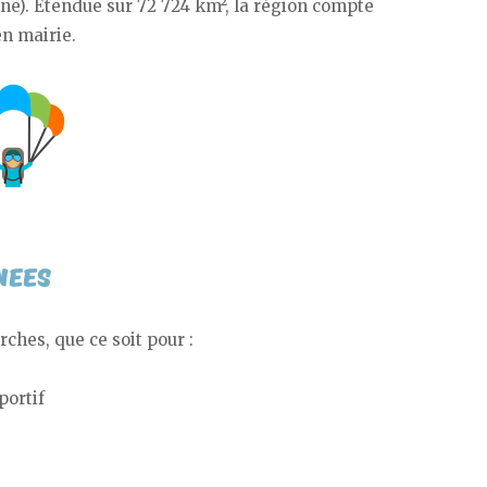
e). Etendue sur 72 724 km², la région compte
en mairie.
ches, que ce soit pour :
portif