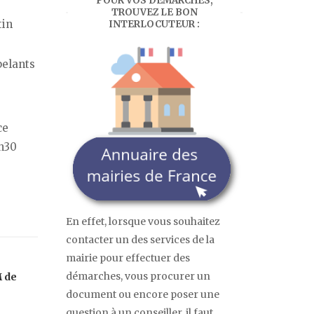
POUR VOS DÉMARCHES,
TROUVEZ LE BON
tin
INTERLOCUTEUR :
pelants
ce
8h30
En effet, lorsque vous souhaitez
contacter un des services de la
mairie pour effectuer des
démarches, vous procurer un
 de
document ou encore poser une
question à un conseiller, il faut