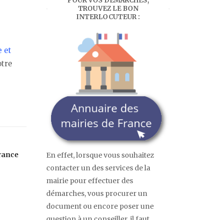
POUR VOS DÉMARCHES,
TROUVEZ LE BON
INTERLOCUTEUR :
 et
otre
rance
En effet, lorsque vous souhaitez
contacter un des services de la
mairie pour effectuer des
démarches, vous procurer un
document ou encore poser une
question à un conseiller, il faut