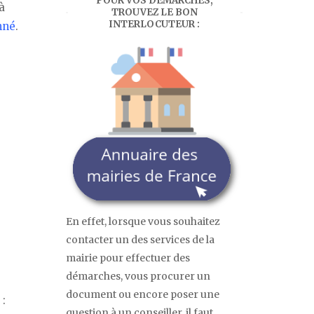
POUR VOS DÉMARCHES,
à
TROUVEZ LE BON
INTERLOCUTEUR :
nné
.
En effet, lorsque vous souhaitez
contacter un des services de la
mairie pour effectuer des
démarches, vous procurer un
document ou encore poser une
 :
question à un conseiller, il faut