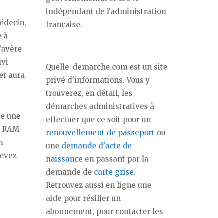
indépendant de l'administration
édecin,
française.
e à
s’avère
ivi
Quelle-demarche.com est un site
et aura
privé d'informations. Vous y
trouverez, en détail, les
démarches administratives à
ce une
effectuer que ce soit pour un
La RAM
renouvellement de passeport
ou
n
une
demande d'acte de
devez
naissance
en passant par la
demande de
carte grise
.
Retrouvez aussi en ligne une
aide pour résilier un
abonnement, pour contacter les