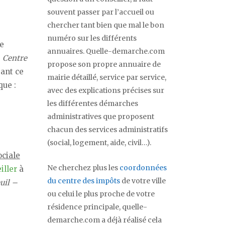
souvent passer par l’accueil ou
chercher tant bien que mal le bon
numéro sur les différents
de
annuaires. Quelle-demarche.com
:
Centre
propose son propre annuaire de
sant ce
mairie détaillé, service par service,
que :
avec des explications précises sur
les différentes démarches
administratives que proposent
chacun des services administratifs
(social, logement, aide, civil…).
ociale
Ne cherchez plus les
coordonnées
iller
à
du centre des impôts
de votre ville
uil –
ou celui le plus proche de votre
résidence principale, quelle-
demarche.com a déjà réalisé cela