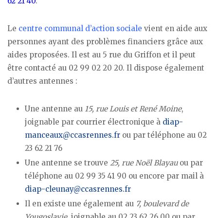
62 21 40
.
Le
centre communal d’action sociale
vient en aide aux
personnes ayant des problèmes financiers grâce aux
aides proposées. Il est au 5 rue du Griffon et il peut
être contacté au 02 99 02 20 20. Il dispose également
d’autres antennes :
Une antenne au
15, rue Louis et René Moine
,
joignable par courrier électronique à
diap-
manceaux@ccasrennes.fr
ou par téléphone au 02
23 62 21 76
Une antenne se trouve
25, rue Noël Blayau
ou par
téléphone au 02 99 35 41 90 ou encore par mail à
diap-cleunay@ccasrennes.fr
Il en existe une également au
7, boulevard de
Yougoslavie
, joignable au 02 23 62 26 00 ou par