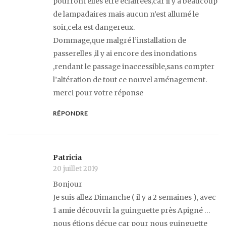
pourront elles etre éclairées,car il y a beaucoup
de lampadaires mais aucun n’est allumé le
soir,cela est dangereux.
Dommage,que malgré l’installation de
passerelles ,il y ai encore des inondations
,rendant le passage inaccessible,sans compter
l’altération de tout ce nouvel aménagement.
merci pour votre réponse
RÉPONDRE
Patricia
20 juillet 2019
Bonjour
Je suis allez Dimanche ( il y a 2 semaines ), avec
1 amie découvrir la guinguette près Apigné …
nous étions déçue car pour nous guinguette