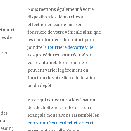
Nous mettons également à votre
disposition les démarches à
effectuer en cas de mise en
four et
fourrière de votre véhicule ainsi que
ices de
les coordonnées de contact pour
joindre la
fourrière de votre ville
.
ie ce
Les procédures pour récupérer
votre automobile en fourrière
peuvent varier légèrement en
fonction de votre lieu d’habitation
ou du dépôt.
En ce qui concerne la localisation
des déchetteries sur le territoire
t des
Français, nous avons rassemblé les
r a
coordonnées des déchetteries
et
besoin j
eco-point par ville. Vous y