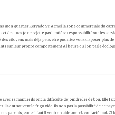
ns mon quartier Keryado ST Armel la zone commerciale du carre
irs et des rues Je ne rejette pas l entière responsabilité sur les serv
é des citoyens mais déja peux etre pourriez vous disposer plus de
ants sur leur propre comportement A l heure ou l on parle écolog
ie avec sa mamies ils ont la difficulté de joindre les de bou. Elle fai
 ils ont souvent le frigo vide .ils non pas la possibilité de ce paye
 ces parents jeune il faut il venir en aide .merci. contacté moi. Ci 