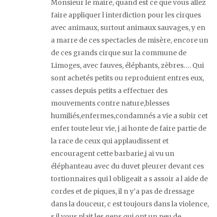
Monsieur le maire, quand est ce que vous allez
faire appliquer l interdiction pour les cirques
avec animaux, surtout animaux sauvages, y en
a marre de ces spectacles de misère, encore un
de ces grands cirque sur la commune de
Limoges, avec fauves, éléphants, zèbres…. Qui
sont achetés petits ou reproduient entres eux,
casses depuis petits a effectuer des
mouvements contre nature,blesses
humiliés,enfermes,condamnés a vie a subir cet
enfer toute leur vie, j ai honte de faire partie de
la race de ceux qui applaudissent et
encouragent cette barbarie,j ai vu un
éléphanteau avec du duvet pleurer devant ces
tortionnaires qui l obligeait a s assoir a l aide de
cordes et de piques, il n y’a pas de dressage
dans la douceur, c est toujours dans la violence,
s il vous plait les gens qui ont un peu de