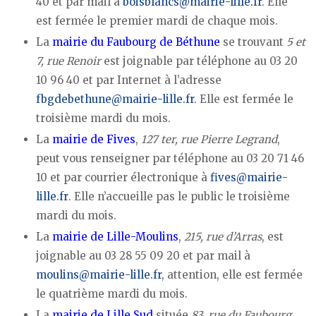
40 et par mail à
boisblancs@mairie-lille.fr
. Elle
est fermée le premier mardi de chaque mois.
La
mairie du Faubourg de Béthune
se trouvant
5 et
7, rue Renoir
est joignable par téléphone au 03 20
10 96 40 et par Internet à l’adresse
fbgdebethune@mairie-lille.fr
. Elle est fermée le
troisième mardi du mois.
La
mairie de Fives
,
127 ter, rue Pierre Legrand
,
peut vous renseigner par téléphone au 03 20 71 46
10 et par courrier électronique à
fives@mairie-
lille.fr
. Elle n’accueille pas le public le troisième
mardi du mois.
La
mairie de Lille-Moulins
,
215, rue d’Arras
, est
joignable au 03 28 55 09 20 et par mail à
moulins@mairie-lille.fr
, attention, elle est fermée
le quatrième mardi du mois.
La
mairie de Lille Sud
située
83, rue du Faubourg