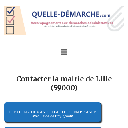
Skip
Home
to
content
Contacter la mairie de Lille
(59000)
JE FAIS MA DEMANDE D'ACTE DE NAISSANCE
avec l'aide de tiny groom