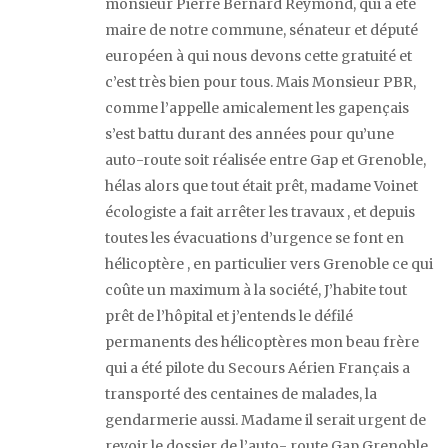
monsieur Pierre Bernard Reymond, qui a été
maire de notre commune, sénateur et député
européen à qui nous devons cette gratuité et
c’est très bien pour tous. Mais Monsieur PBR,
comme l’appelle amicalement les gapençais
s’est battu durant des années pour qu’une
auto-route soit réalisée entre Gap et Grenoble,
hélas alors que tout était prêt, madame Voinet
écologiste a fait arrêter les travaux , et depuis
toutes les évacuations d’urgence se font en
hélicoptère , en particulier vers Grenoble ce qui
coûte un maximum à la société, J’habite tout
prêt de l’hôpital et j’entends le défilé
permanents des hélicoptères mon beau frère
qui a été pilote du Secours Aérien Français a
transporté des centaines de malades, la
gendarmerie aussi. Madame il serait urgent de
revoir le dossier de l’auto- route Gap Grenoble