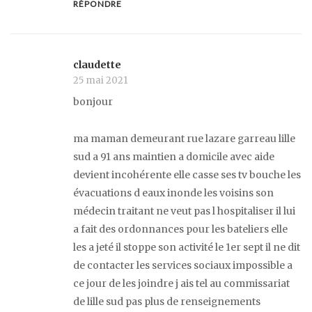
RÉPONDRE
claudette
25 mai 2021
bonjour
ma maman demeurant rue lazare garreau lille
sud a 91 ans maintien a domicile avec aide
devient incohérente elle casse ses tv bouche les
évacuations d eaux inonde les voisins son
médecin traitant ne veut pas l hospitaliser il lui
a fait des ordonnances pour les bateliers elle
les a jeté il stoppe son activité le 1er sept il ne dit
de contacter les services sociaux impossible a
ce jour de les joindre j ais tel au commissariat
de lille sud pas plus de renseignements