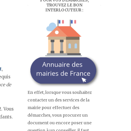
POUR VOS DÉMARCHES,
TROUVEZ LE BON
INTERLOCUTEUR :
t
,
equis
ace de
En effet, lorsque vous souhaitez
contacter un des services de la
mairie pour effectuer des
2. Vous
démarches, vous procurer un
fants.
document ou encore poser une
question à un conseiller, il faut