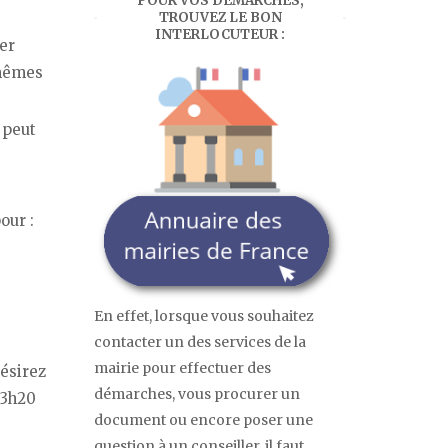
POUR VOS DÉMARCHES,
TROUVEZ LE BON
INTERLOCUTEUR :
er
mêmes
 peut
our :
En effet, lorsque vous souhaitez
contacter un des services de la
mairie pour effectuer des
désirez
démarches, vous procurer un
13h20
document ou encore poser une
question à un conseiller, il faut