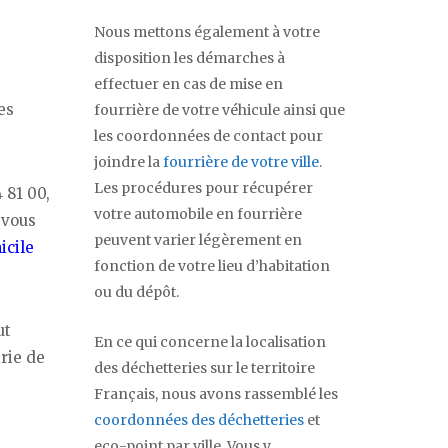
Nous mettons également à votre
disposition les démarches à
effectuer en cas de mise en
es
fourrière de votre véhicule ainsi que
les coordonnées de contact pour
joindre la
fourrière de votre ville
.
Les procédures pour récupérer
 81 00,
votre automobile en fourrière
 vous
peuvent varier légèrement en
icile
fonction de votre lieu d’habitation
ou du dépôt.
ut
En ce qui concerne la localisation
irie de
des déchetteries sur le territoire
Français, nous avons rassemblé les
coordonnées des déchetteries
et
eco-point par ville. Vous y