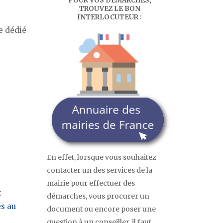
POUR VOS DÉMARCHES,
TROUVEZ LE BON
INTERLOCUTEUR :
ce dédié
En effet, lorsque vous souhaitez
contacter un des services de la
mairie pour effectuer des
t
démarches, vous procurer un
s au
document ou encore poser une
question à un conseiller, il faut