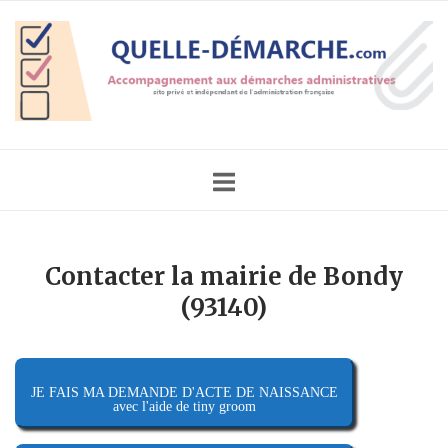
Skip
Home
to
content
Contacter la mairie de Bondy
(93140)
JE FAIS MA DEMANDE D'ACTE DE NAISSANCE
avec l'aide de tiny groom