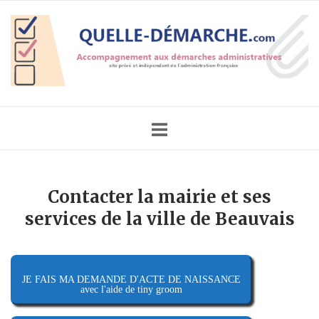
Skip
Home
to
content
Contacter la mairie et ses
services de la ville de Beauvais
JE FAIS MA DEMANDE D'ACTE DE NAISSANCE
avec l'aide de tiny groom