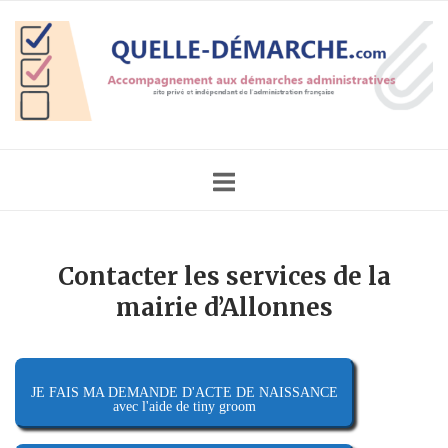
Skip
Home
to
content
Contacter les services de la
mairie d’Allonnes
JE FAIS MA DEMANDE D'ACTE DE NAISSANCE
avec l'aide de tiny groom