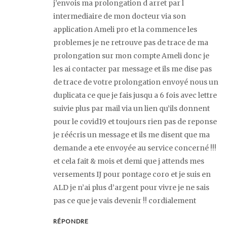
j’envois ma prolongation d arret par l
intermediaire de mon docteur via son
application Ameli pro et la commence les
problemes je ne retrouve pas de trace de ma
prolongation sur mon compte Ameli donc je
les ai contacter par message et ils me dise pas
de trace de votre prolongation envoyé nous un
duplicata ce que je fais jusqu a 6 fois avec lettre
suivie plus par mail via un lien qu’ils donnent
pour le covid19 et toujours rien pas de reponse
je réécris un message et ils me disent que ma
demande a ete envoyée au service concerné !!!
et cela fait & mois et demi que j attends mes
versements IJ pour pontage coro et je suis en
ALD je n’ai plus d’argent pour vivre je ne sais
pas ce que je vais devenir !! cordialement
RÉPONDRE