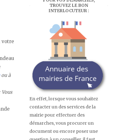
POUR VOS DÉMARCHES,
TROUVEZ LE BON
INTERLOCUTEUR :
 votre
andeau
n
ou à
 Vous
En effet, lorsque vous souhaitez
contacter un des services de la
ande
mairie pour effectuer des
démarches, vous procurer un
document ou encore poser une
question à un conseiller, il faut