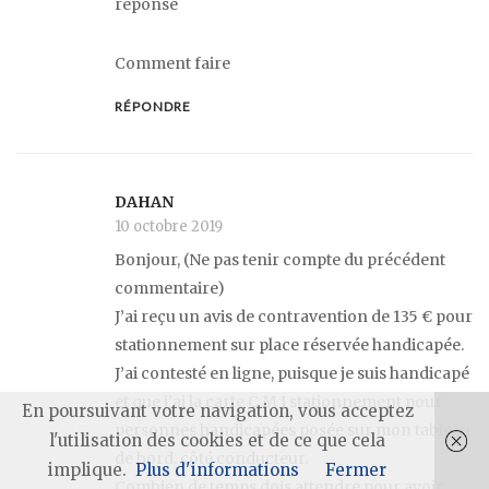
réponse
Comment faire
RÉPONDRE
DAHAN
10 octobre 2019
Bonjour, (Ne pas tenir compte du précédent
commentaire)
J’ai reçu un avis de contravention de 135 € pour
stationnement sur place réservée handicapée.
J’ai contesté en ligne, puisque je suis handicapé
et que j’ai la carte C M I stationnement pour
En poursuivant votre navigation, vous acceptez
personnes handicapées posée sur mon tableau
l'utilisation des cookies et de ce que cela
de bord, côté conducteur.
implique.
Plus d'informations
Fermer
Combien de temps dois attendre pour avoir