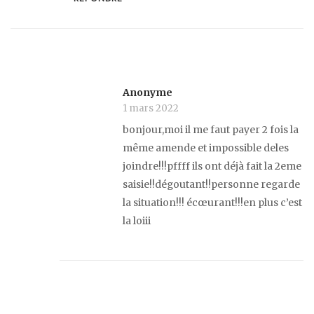
Anonyme
1 mars 2022
bonjour,moi il me faut payer 2 fois la
même amende et impossible deles
joindre!!!pffff ils ont déjà fait la 2eme
saisie!!dégoutant!!personne regarde
la situation!!! écœurant!!!en plus c’est
la loiii