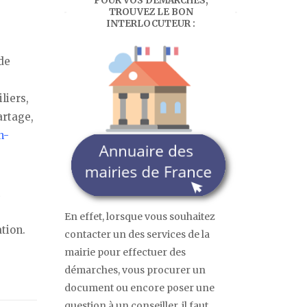
POUR VOS DÉMARCHES,
TROUVEZ LE BON
INTERLOCUTEUR :
de
liers,
artage,
n-
En effet, lorsque vous souhaitez
tion.
contacter un des services de la
mairie pour effectuer des
démarches, vous procurer un
document ou encore poser une
question à un conseiller, il faut