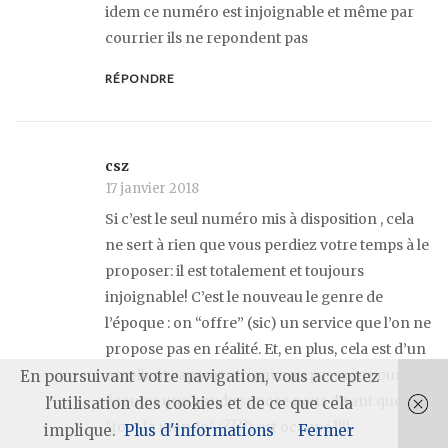
idem ce numéro est injoignable et même par
courrier ils ne repondent pas
RÉPONDRE
csz
17 janvier 2018
Si c’est le seul numéro mis à disposition , cela
ne sert à rien que vous perdiez votre temps à le
proposer: il est totalement et toujours
injoignable! C’est le nouveau le genre de
l’époque : on “offre” (sic) un service que l’on ne
propose pas en réalité. Et, en plus, cela est d’un
excellent rapport: on paye au passage pour
En poursuivant votre navigation, vous acceptez
écouter une bande sonore nous disant que
l'utilisation des cookies et de ce que cela
“tout le monde” (????) est occupé !!!!
implique.
Plus d'informations
Fermer