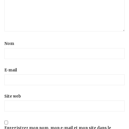
Nom
E-mail
Site web
Enregistrer mon nom, mon e-mail et mon site dans le