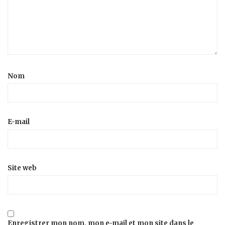
Nom
E-mail
Site web
Enregistrer mon nom, mon e-mail et mon site dans le