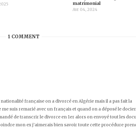
matrimonial
2025
Avr 04, 2024
1 COMMENT
nationalité française on a divorcé en Algérie mais il a pas fait la
e me suis remarié avec un français et quand on a déposé le docier
andé de transcrir le divorce en 1er alors on envoyé tout les do
joindre mon ex j’aimerais bien savoir toute cette procédure pren