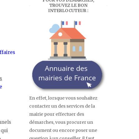
POUR VOS DÉMARCHES,
TROUVEZ LE BON
INTERLOCUTEUR :
ffaires
s
e
En effet, lorsque vous souhaitez
contacter un des services de la
mairie pour effectuer des
nnels
démarches, vous procurer un
 qui
document ou encore poser une
question à un conseiller, il faut
e