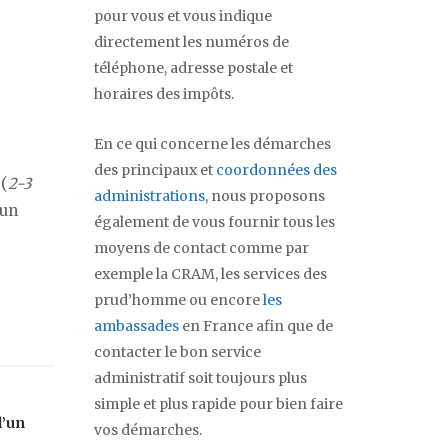
pour vous et vous indique
directement les numéros de
téléphone, adresse postale et
horaires des impôts.
En ce qui concerne les démarches
des principaux et
coordonnées des
 (
2-3
administrations
, nous proposons
 un
également de vous fournir tous les
moyens de contact comme par
exemple la CRAM, les services des
prud’homme ou encore
les
ambassades
en France afin que de
contacter le bon service
administratif soit toujours plus
simple et plus rapide pour bien faire
d’un
vos démarches.