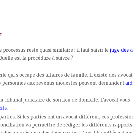
r
e processus reste quasi similaire : il faut saisir le
juge des a
uelle est la procédure à suivre ?
e qui s’occupe des affaires de famille. Il existe des
avocat
Les personnes aux revenus modestes peuvent demander l’
aid
tribunal judiciaire de son lieu de domicile. L’avocat vous
rits
.
arties. Si les parties ont un avocat différent, ces professio
conciliation va permettre de rédiger les différents rapports
liales en présence des deux parties. Dans l’hypothèse d’un