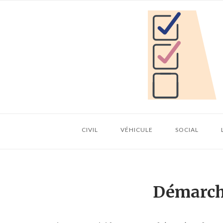
Skip
Home
to
content
CIVIL
VÉHICULE
SOCIAL
Démarche