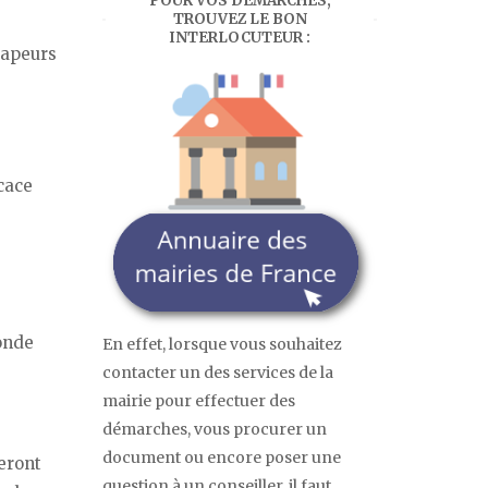
POUR VOS DÉMARCHES,
TROUVEZ LE BON
INTERLOCUTEUR :
vapeurs
cace
onde
En effet, lorsque vous souhaitez
é
contacter un des services de la
mairie pour effectuer des
démarches, vous procurer un
document ou encore poser une
seront
question à un conseiller, il faut