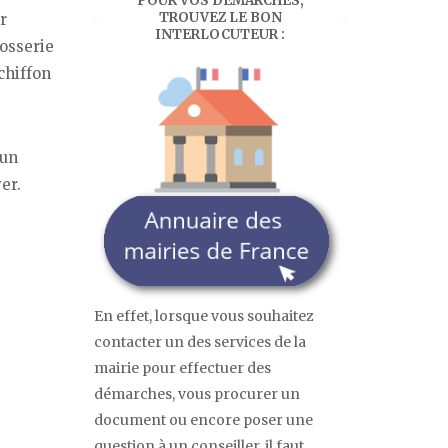
POUR VOS DÉMARCHES,
TROUVEZ LE BON
r
INTERLOCUTEUR :
rosserie
chiffon
 un
er.
En effet, lorsque vous souhaitez
contacter un des services de la
mairie pour effectuer des
démarches, vous procurer un
document ou encore poser une
question à un conseiller, il faut