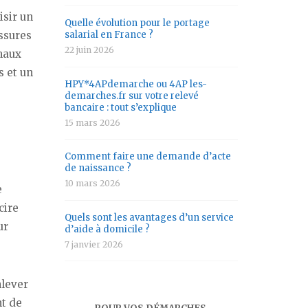
isir un
Quelle évolution pour le portage
issures
salarial en France ?
22 juin 2026
imaux
s et un
HPY*4APdemarche ou 4AP les-
demarches.fr sur votre relevé
bancaire : tout s’explique
15 mars 2026
Comment faire une demande d’acte
de naissance ?
10 mars 2026
e
cire
Quels sont les avantages d’un service
ur
d’aide à domicile ?
7 janvier 2026
nlever
nt de