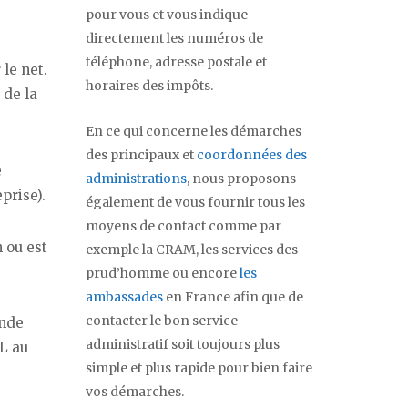
pour vous et vous indique
directement les numéros de
téléphone, adresse postale et
le net.
horaires des impôts.
 de la
En ce qui concerne les démarches
des principaux et
coordonnées des
e
administrations
, nous proposons
prise).
également de vous fournir tous les
moyens de contact comme par
 ou est
exemple la CRAM, les services des
prud’homme ou encore
les
ambassades
en France afin que de
contacter le bon service
ande
administratif soit toujours plus
RL au
simple et plus rapide pour bien faire
vos démarches.