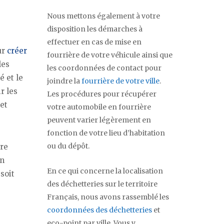
Nous mettons également à votre
disposition les démarches à
effectuer en cas de mise en
ur
créer
fourrière de votre véhicule ainsi que
les
les coordonnées de contact pour
é et le
joindre la
fourrière de votre ville
.
r les
Les procédures pour récupérer
 et
votre automobile en fourrière
peuvent varier légèrement en
fonction de votre lieu d’habitation
ou du dépôt.
tre
on
En ce qui concerne la localisation
soit
des déchetteries sur le territoire
Français, nous avons rassemblé les
coordonnées des déchetteries
et
eco-point par ville. Vous y