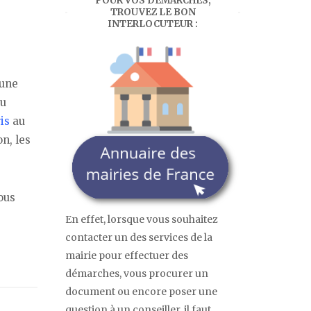
POUR VOS DÉMARCHES,
TROUVEZ LE BON
INTERLOCUTEUR :
’une
du
is
au
on, les
ous
En effet, lorsque vous souhaitez
contacter un des services de la
mairie pour effectuer des
démarches, vous procurer un
document ou encore poser une
question à un conseiller, il faut