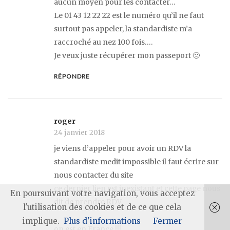
aucun moyen pour les contacter…
Le 01 43 12 22 22 est le numéro qu’il ne faut
surtout pas appeler, la standardiste m’a
raccroché au nez 100 fois….
Je veux juste récupérer mon passeport 🙁
RÉPONDRE
roger
24 janvier 2018
je viens d’appeler pour avoir un RDV la
standardiste medit impossible il faut écrire sur
nous contacter du site
ce dernier lien est inexistant et cette page nous
En poursuivant votre navigation, vous acceptez
dit de prendre RDV
l'utilisation des cookies et de ce que cela
implique.
Plus d'informations
Fermer
on est en France !!!