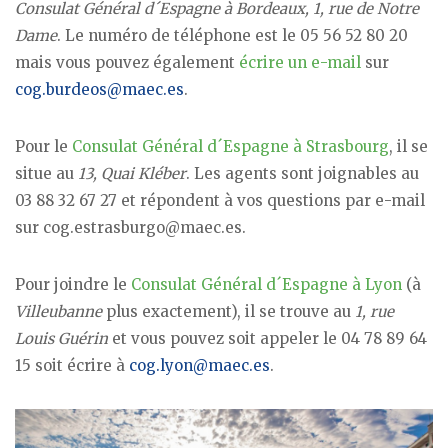
Consulat Général d´Espagne à Bordeaux, 1, rue de Notre
Dame
. Le numéro de téléphone est le 05 56 52 80 20
mais vous pouvez également
écrire un e-mail
sur
cog.burdeos@maec.es
.
Pour le
Consulat Général d´Espagne à Strasbourg
, il se
situe au
13, Quai Kléber
. Les agents sont joignables au
03 88 32 67 27 et répondent à vos questions par e-mail
sur cog.estrasburgo@maec.es.
Pour joindre le
Consulat Général d´Espagne
à Lyon
(à
Villeubanne
plus exactement), il se trouve au
1, rue
Louis Guérin
et vous pouvez soit appeler le 04 78 89 64
15 soit écrire à
cog.lyon@maec.es
.