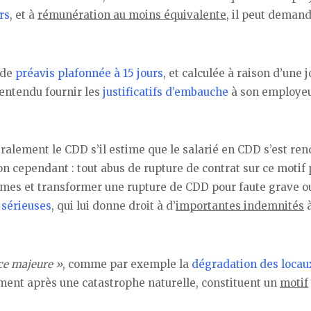
rs
, et à
rémunération au moins équivalente
, il peut demand
 de
préavis plafonnée à 15 jours
, et calculée à raison d’une 
 entendu fournir les
justificatifs d’embauche
à son employe
éralement le CDD s’il estime que le salarié en CDD s’est re
ion cependant : tout abus de rupture de contrat sur ce motif
mmes et transformer une rupture de CDD pour faute grave o
 sérieuses
, qui lui donne droit à d’
importantes indemnités
ce majeure »
, comme par exemple la
dégradation des locau
ment après une catastrophe naturelle, constituent un
motif