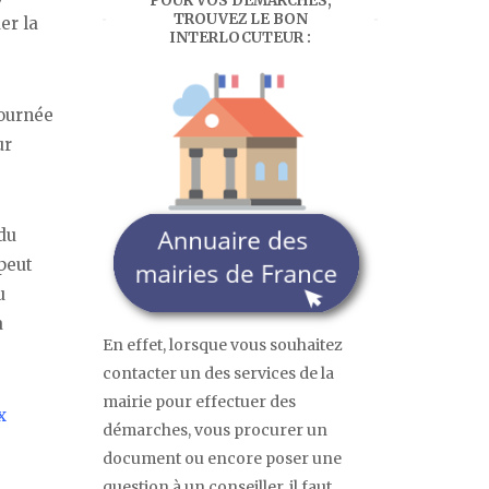
POUR VOS DÉMARCHES,
TROUVEZ LE BON
er la
INTERLOCUTEUR :
journée
ur
ndu
 peut
u
à
En effet, lorsque vous souhaitez
contacter un des services de la
mairie pour effectuer des
x
démarches, vous procurer un
document ou encore poser une
question à un conseiller, il faut