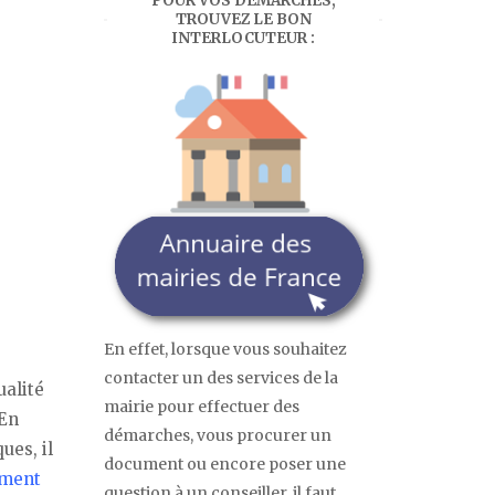
POUR VOS DÉMARCHES,
TROUVEZ LE BON
INTERLOCUTEUR :
En effet, lorsque vous souhaitez
contacter un des services de la
ualité
mairie pour effectuer des
 En
démarches, vous procurer un
ues, il
document ou encore poser une
ement
question à un conseiller, il faut